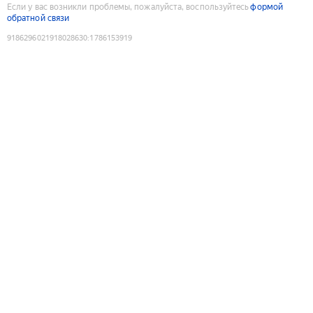
Если у вас возникли проблемы, пожалуйста, воспользуйтесь
формой
обратной связи
9186296021918028630
:
1786153919