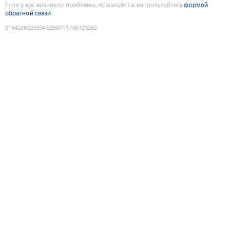
Если у вас возникли проблемы, пожалуйста, воспользуйтесь
формой
обратной связи
9184238629034325607
:
1786123262