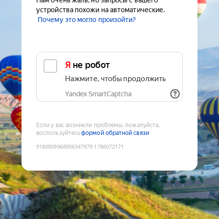
Нам очень жаль, но запросы с вашего
устройства похожи на автоматические.
Почему это могло произойти?
Я не робот
Нажмите, чтобы продолжить
Yandex SmartCaptcha
Если у вас возникли проблемы, пожалуйста,
воспользуйтесь
формой обратной связи
9180809968856347979
:
1786072171