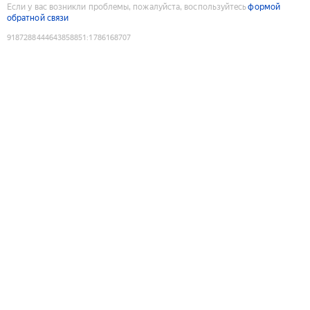
Если у вас возникли проблемы, пожалуйста, воспользуйтесь
формой
обратной связи
9187288444643858851
:
1786168707