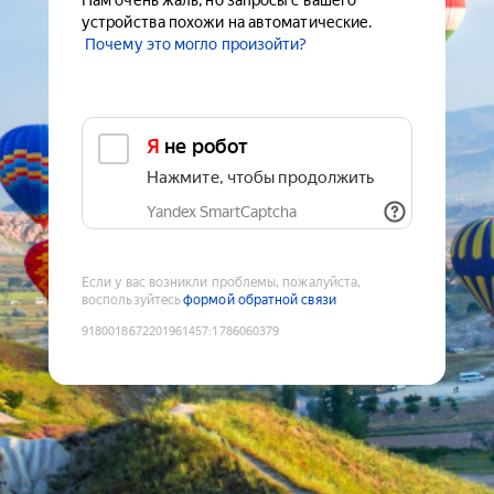
Нам очень жаль, но запросы с вашего
устройства похожи на автоматические.
Почему это могло произойти?
Я не робот
Нажмите, чтобы продолжить
Yandex SmartCaptcha
Если у вас возникли проблемы, пожалуйста,
воспользуйтесь
формой обратной связи
9180018672201961457
:
1786060379