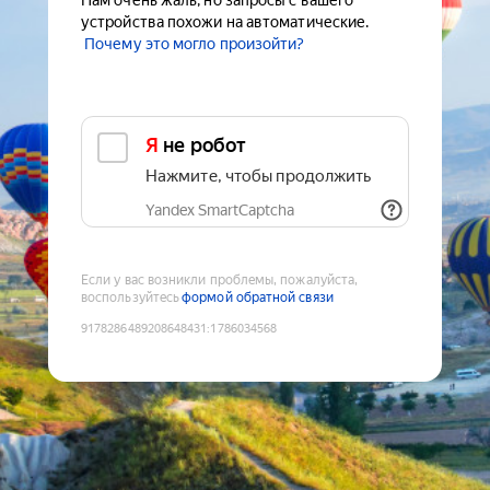
Нам очень жаль, но запросы с вашего
устройства похожи на автоматические.
Почему это могло произойти?
Я не робот
Нажмите, чтобы продолжить
Yandex SmartCaptcha
Если у вас возникли проблемы, пожалуйста,
воспользуйтесь
формой обратной связи
9178286489208648431
:
1786034568