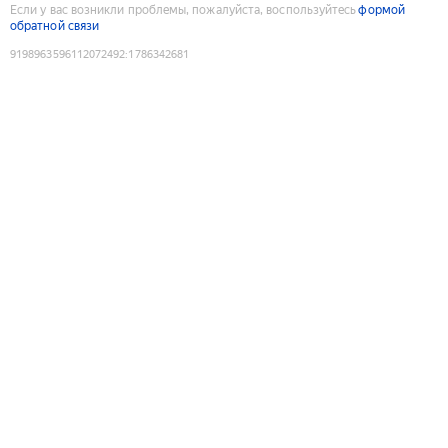
Если у вас возникли проблемы, пожалуйста, воспользуйтесь
формой
обратной связи
9198963596112072492
:
1786342681