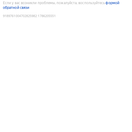
Если у вас возникли проблемы, пожалуйста, воспользуйтесь
формой
обратной связи
9189761004702825982
:
1786205551