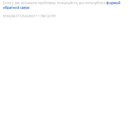
Если у вас возникли проблемы, пожалуйста, воспользуйтесь
формой
обратной связи
9184206377252439377
:
1786122781