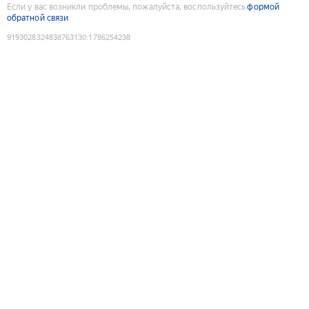
Если у вас возникли проблемы, пожалуйста, воспользуйтесь
формой
обратной связи
9193028324838763130
:
1786254238