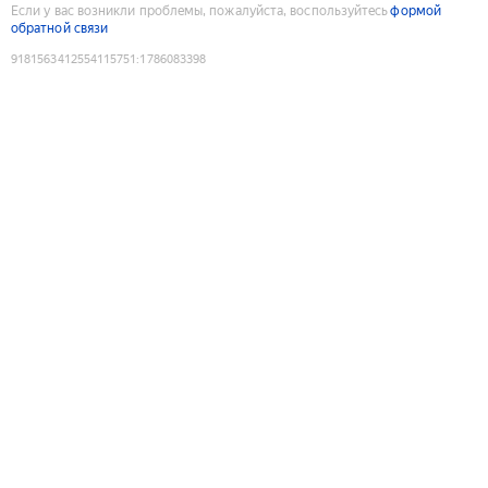
Если у вас возникли проблемы, пожалуйста, воспользуйтесь
формой
обратной связи
9181563412554115751
:
1786083398