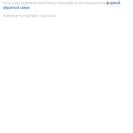
Если у вас возникли проблемы, пожалуйста, воспользуйтесь
формой
обратной связи
9189706871672587948
:
1786204745