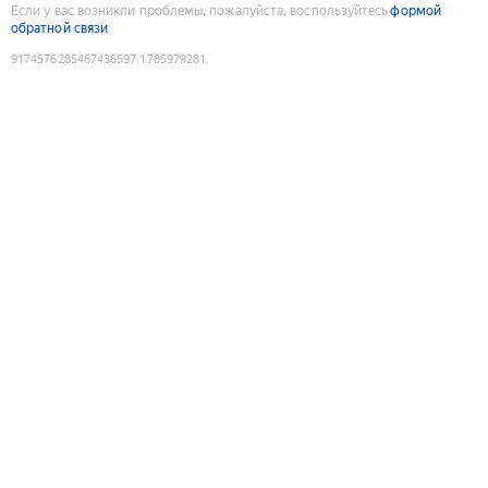
Если у вас возникли проблемы, пожалуйста, воспользуйтесь
формой
обратной связи
9174576285467436597
:
1785979281