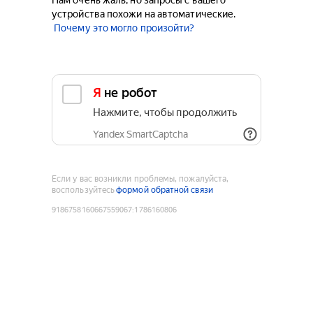
Нам очень жаль, но запросы с вашего
устройства похожи на автоматические.
Почему это могло произойти?
Я не робот
Нажмите, чтобы продолжить
Yandex SmartCaptcha
Если у вас возникли проблемы, пожалуйста,
воспользуйтесь
формой обратной связи
9186758160667559067
:
1786160806