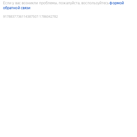
Если у вас возникли проблемы, пожалуйста, воспользуйтесь
формой
обратной связи
9178837736114387507
:
1786042782