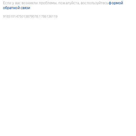
Если у вас возникли проблемы, пожалуйста, воспользуйтесь
формой
обратной связи
9185101475013879078
:
1786136119