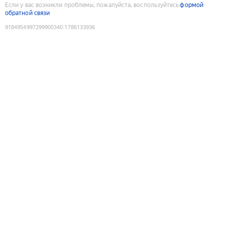
Если у вас возникли проблемы, пожалуйста, воспользуйтесь
формой
обратной связи
9184954997299900340
:
1786133936