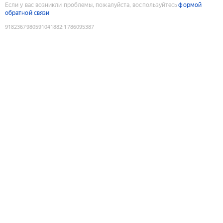
Если у вас возникли проблемы, пожалуйста, воспользуйтесь
формой
обратной связи
9182367980591041882
:
1786095387