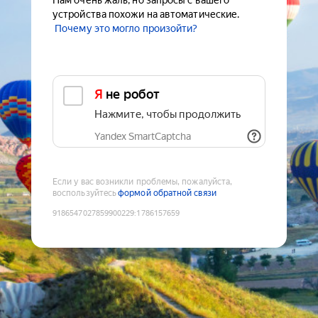
Нам очень жаль, но запросы с вашего
устройства похожи на автоматические.
Почему это могло произойти?
Я не робот
Нажмите, чтобы продолжить
Yandex SmartCaptcha
Если у вас возникли проблемы, пожалуйста,
воспользуйтесь
формой обратной связи
9186547027859900229
:
1786157659