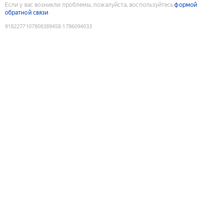
Если у вас возникли проблемы, пожалуйста, воспользуйтесь
формой
обратной связи
9182277107808389458
:
1786094033