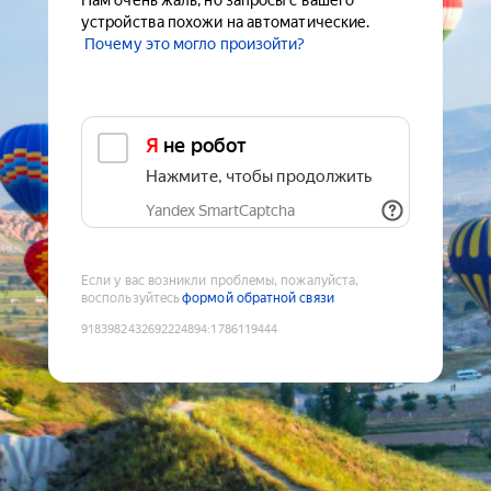
Нам очень жаль, но запросы с вашего
устройства похожи на автоматические.
Почему это могло произойти?
Я не робот
Нажмите, чтобы продолжить
Yandex SmartCaptcha
Если у вас возникли проблемы, пожалуйста,
воспользуйтесь
формой обратной связи
9183982432692224894
:
1786119444