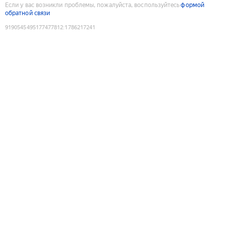
Если у вас возникли проблемы, пожалуйста, воспользуйтесь
формой
обратной связи
9190545495177477812
:
1786217241