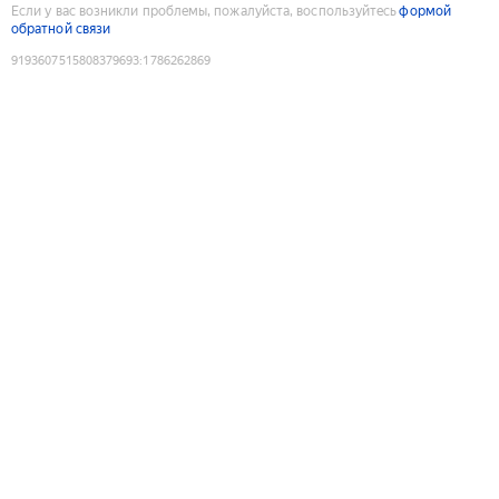
Если у вас возникли проблемы, пожалуйста, воспользуйтесь
формой
обратной связи
9193607515808379693
:
1786262869