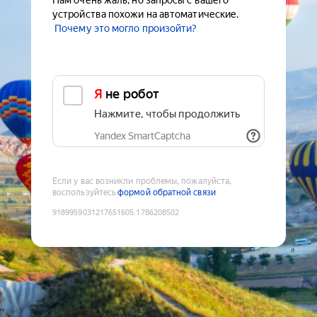
Нам очень жаль, но запросы с вашего
устройства похожи на автоматические.
Почему это могло произойти?
Я не робот
Нажмите, чтобы продолжить
Yandex SmartCaptcha
Если у вас возникли проблемы, пожалуйста,
воспользуйтесь
формой обратной связи
9189959031217651605
:
1786208502