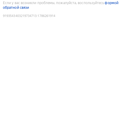
Если у вас возникли проблемы, пожалуйста, воспользуйтесь
формой
обратной связи
9193543403219734713
:
1786261914