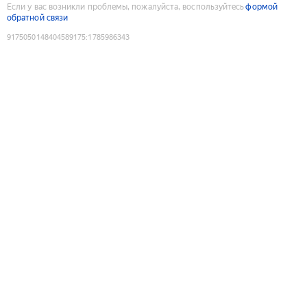
Если у вас возникли проблемы, пожалуйста, воспользуйтесь
формой
обратной связи
9175050148404589175
:
1785986343