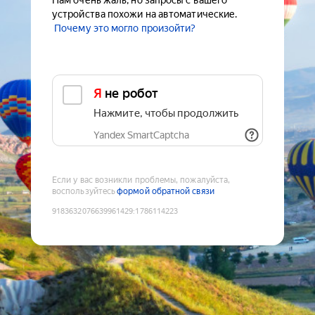
Нам очень жаль, но запросы с вашего
устройства похожи на автоматические.
Почему это могло произойти?
Я не робот
Нажмите, чтобы продолжить
Yandex SmartCaptcha
Если у вас возникли проблемы, пожалуйста,
воспользуйтесь
формой обратной связи
9183632076639961429
:
1786114223