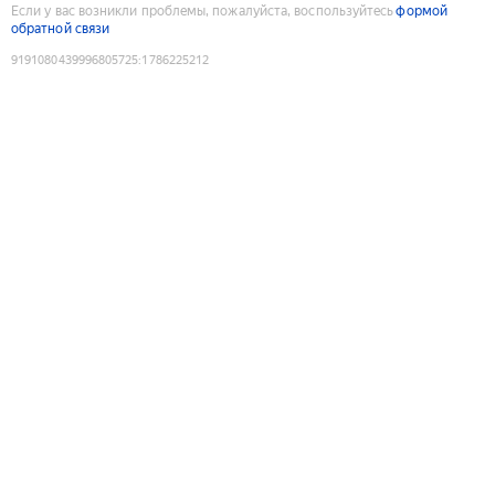
Если у вас возникли проблемы, пожалуйста, воспользуйтесь
формой
обратной связи
9191080439996805725
:
1786225212