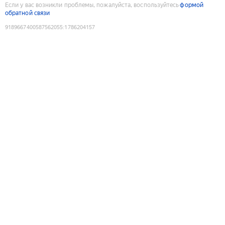
Если у вас возникли проблемы, пожалуйста, воспользуйтесь
формой
обратной связи
9189667400587562055
:
1786204157