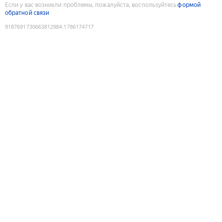
Если у вас возникли проблемы, пожалуйста, воспользуйтесь
формой
обратной связи
9187691730663812984
:
1786174717