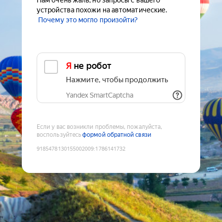
Нам очень жаль, но запросы с вашего
устройства похожи на автоматические.
Почему это могло произойти?
Я не робот
Нажмите, чтобы продолжить
Yandex SmartCaptcha
Если у вас возникли проблемы, пожалуйста,
воспользуйтесь
формой обратной связи
9185478130155002009
:
1786141732