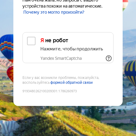
Нам очень жаль, но запросы с вашего
устройства похожи на автоматические.
Почему это могло произойти?
Я не робот
Нажмите, чтобы продолжить
Yandex SmartCaptcha
Если у вас возникли проблемы, пожалуйста,
воспользуйтесь
формой обратной связи
9193480262100209301
:
1786260973