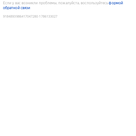
Если у вас возникли проблемы, пожалуйста, воспользуйтесь
формой
обратной связи
9184893986417047280
:
1786133027