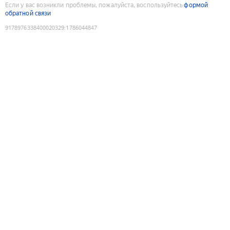
Если у вас возникли проблемы, пожалуйста, воспользуйтесь
формой
обратной связи
9178976338400020329
:
1786044847