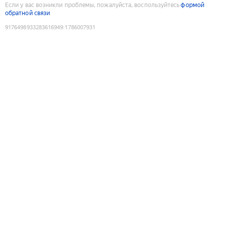
Если у вас возникли проблемы, пожалуйста, воспользуйтесь
формой
обратной связи
9176498933283616949
:
1786007931