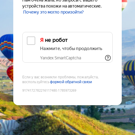
Нам очень жаль, но запросы с вашего
устройства похожи на автоматические.
Почему это могло произойти?
Я не робот
Нажмите, чтобы продолжить
Yandex SmartCaptcha
Если у вас возникли проблемы, пожалуйста,
воспользуйтесь
формой обратной связи
9174172782216117480
:
1785973269