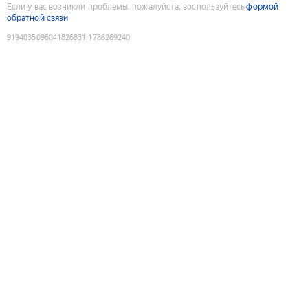
Если у вас возникли проблемы, пожалуйста, воспользуйтесь
формой
обратной связи
9194035096041826831
:
1786269240