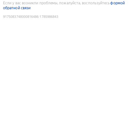
Если у вас возникли проблемы, пожалуйста, воспользуйтесь
формой
обратной связи
9175083748000816486
:
1785986843