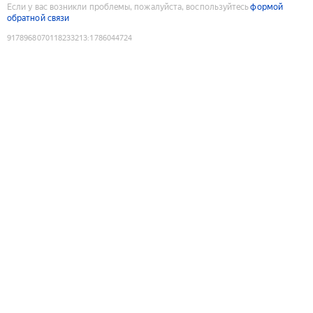
Если у вас возникли проблемы, пожалуйста, воспользуйтесь
формой
обратной связи
9178968070118233213
:
1786044724