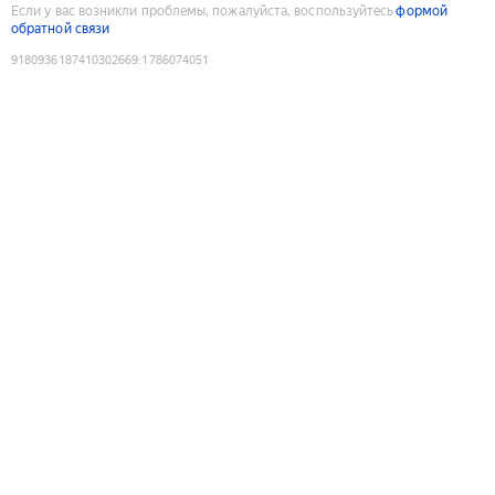
Если у вас возникли проблемы, пожалуйста, воспользуйтесь
формой
обратной связи
9180936187410302669
:
1786074051