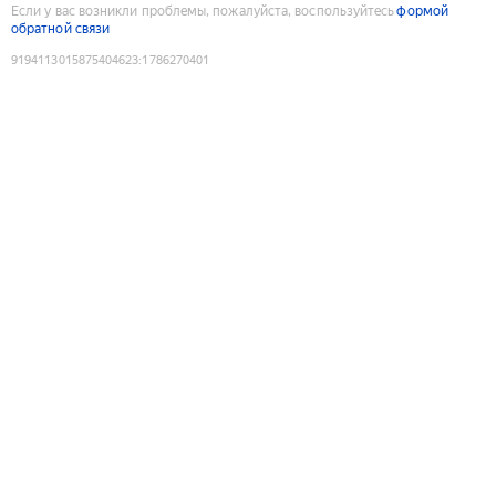
Если у вас возникли проблемы, пожалуйста, воспользуйтесь
формой
обратной связи
9194113015875404623
:
1786270401