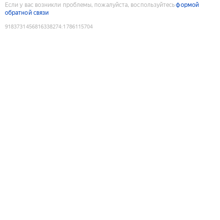
Если у вас возникли проблемы, пожалуйста, воспользуйтесь
формой
обратной связи
9183731456816338274
:
1786115704