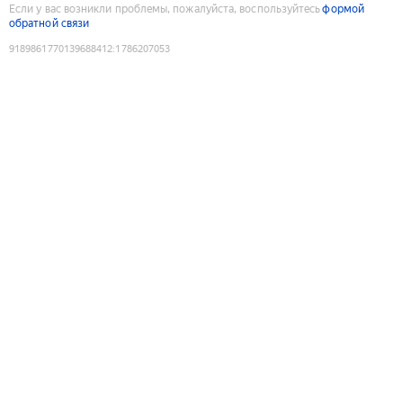
Если у вас возникли проблемы, пожалуйста, воспользуйтесь
формой
обратной связи
9189861770139688412
:
1786207053