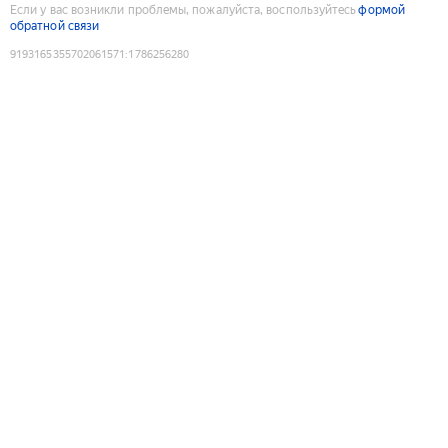
Если у вас возникли проблемы, пожалуйста, воспользуйтесь
формой
обратной связи
9193165355702061571
:
1786256280