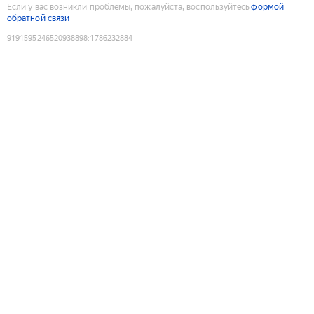
Если у вас возникли проблемы, пожалуйста, воспользуйтесь
формой
обратной связи
9191595246520938898
:
1786232884