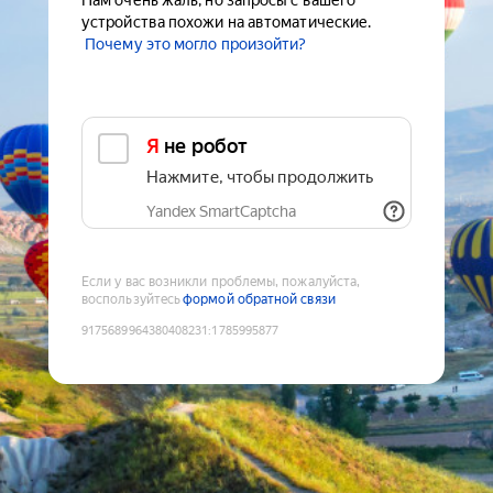
Нам очень жаль, но запросы с вашего
устройства похожи на автоматические.
Почему это могло произойти?
Я не робот
Нажмите, чтобы продолжить
Yandex SmartCaptcha
Если у вас возникли проблемы, пожалуйста,
воспользуйтесь
формой обратной связи
9175689964380408231
:
1785995877