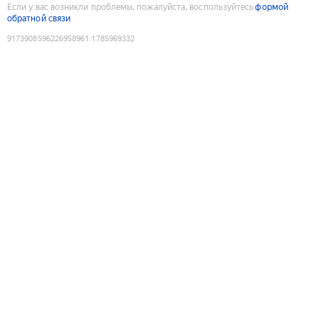
Если у вас возникли проблемы, пожалуйста, воспользуйтесь
формой
обратной связи
9173908596226958961
:
1785969332