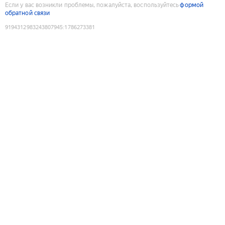
Если у вас возникли проблемы, пожалуйста, воспользуйтесь
формой
обратной связи
9194312983243807945
:
1786273381