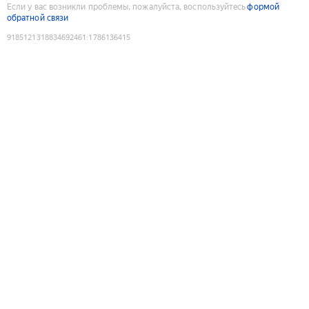
Если у вас возникли проблемы, пожалуйста, воспользуйтесь
формой
обратной связи
9185121318834692461
:
1786136415