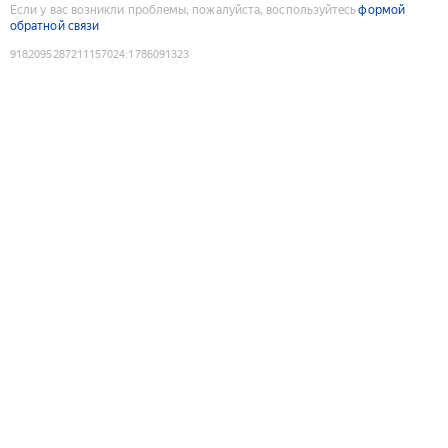
Если у вас возникли проблемы, пожалуйста, воспользуйтесь
формой
обратной связи
9182095287211157024
:
1786091323